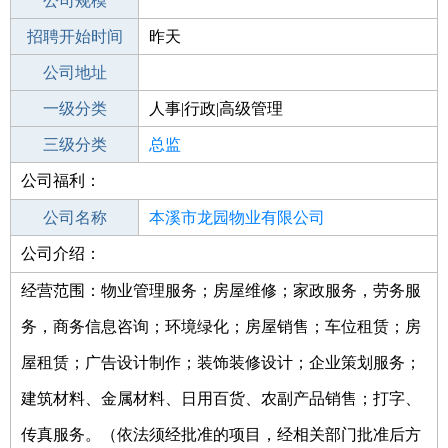
工作地点
公司规模
本溪南芬区
招聘开始时间
公司电话
昨天
招聘结束时间
公司地址
2021-11-03
一级分类
人事|行政|高级管理
二级分类
三级分类
高级管理
总监
公司福利：
其他行业
公司名称
本溪市龙园物业有限公司
公司介绍：
公司类型
有限责任公司(自然人投资或控股)
经营范围：物业管理服务；房屋维修；家政服务，劳务服
务，商务信息咨询；环境绿化；房屋销售；车位租赁；房
屋租赁；广告设计制作；装饰装修设计；企业策划服务；
建筑材料、金属材料、日用百货、农副产品销售；打字、
传真服务。（依法须经批准的项目，经相关部门批准后方