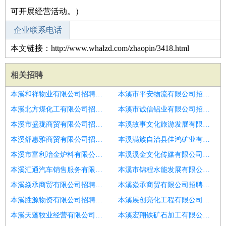
可开展经营活动。）
企业联系电话
本文链接：http://www.whalzd.com/zhaopin/3418.html
相关招聘
本溪和祥物业有限公司招聘水利总监
本溪市平安物流有限公司招聘采购总监
本溪北方煤化工有限公司招聘审计部总监
本溪市诚信铝业有限公司招聘项目设计总监
本溪市盛珑商贸有限公司招聘管理中心总监
本溪故事文化旅游发展有限公司招聘生产总监
本溪舒惠雅商贸有限公司招聘财务总监
本溪满族自治县佳鸿矿业有限责任公司招聘小吃连锁加盟运营经理
本溪市富利冶金炉料有限公司招聘建筑钢结构研究所所长
本溪溪金文化传媒有限公司招聘招商加盟总监
本溪汇通汽车销售服务有限公司招聘运营总监
本溪市锦程水能发展有限公司招聘财务分析经理总监No.005
本溪焱承商贸有限公司招聘营销总监
本溪焱承商贸有限公司招聘技术总监
本溪胜源物资有限公司招聘策划总监
本溪展创亮化工程有限公司招聘工程项目总监
本溪天蓬牧业经营有限公司招聘服务总监助理
本溪宏翔铁矿石加工有限公司招聘高级业务经理