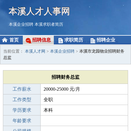
本溪人才人事网
本溪企业招聘
本溪求职者简历
首页
招聘信息
求职简历
招聘企业
当前位置：
本溪人才网
>
本溪企业招聘
>
本溪市龙园物业招聘财务
总监
招聘财务总监
工作薪水
20000-25000 元/月
招聘人数
工作类型
1人
全职
性别要求
学历要求
-
本科
工作经验
年龄要求
5-10年