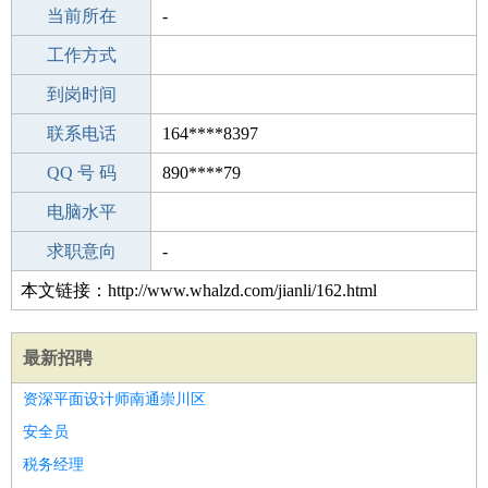
所学专业
当前所在
-
-
工作经验
工作方式
10
驾 照
到岗时间
A照
期望月薪
联系电话
164****8397
手机号码
QQ 号 码
164****8397
890****79
微信号码
电脑水平
164****8397
外语水平
求职意向
-
本文链接：http://www.whalzd.com/jianli/162.html
最新招聘
资深平面设计师南通崇川区
安全员
税务经理