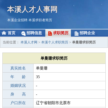
本溪人才人事网
本溪企业招聘
本溪求职者简历
首页
招聘信息
求职简历
招聘企业
当前位置：
本溪人才网
>
本溪个人求职简历
>
单曼珊求职简历
单曼珊求职简历
真实姓名
单曼珊
性 别
年 龄
女
35
出生年月
婚姻状况
1991-03-29
-
学 历
身 高
本科
-
毕业学校
户口所在
本科
辽宁省朝阳市北票市