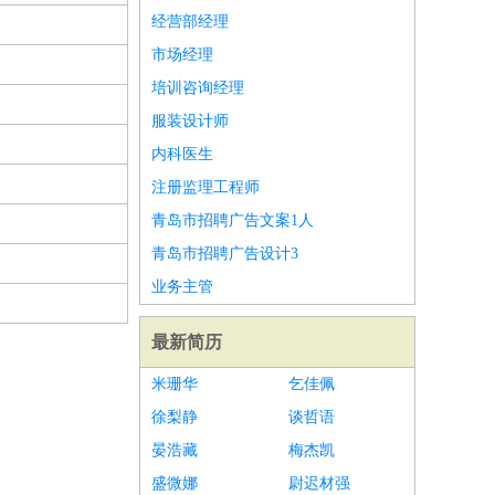
经营部经理
市场经理
培训咨询经理
服装设计师
内科医生
注册监理工程师
青岛市招聘广告文案1人
青岛市招聘广告设计3
业务主管
最新简历
米珊华
乞佳佩
徐梨静
谈哲语
晏浩藏
梅杰凯
盛微娜
尉迟材强