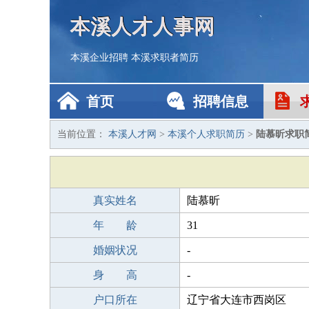
本溪人才人事网
本溪企业招聘
本溪求职者简历
首页
招聘信息
当前位置：
本溪人才网
>
本溪个人求职简历
>
陆慕昕求职
真实姓名
陆慕昕
年 龄
31
婚姻状况
-
身 高
-
户口所在
辽宁省大连市西岗区