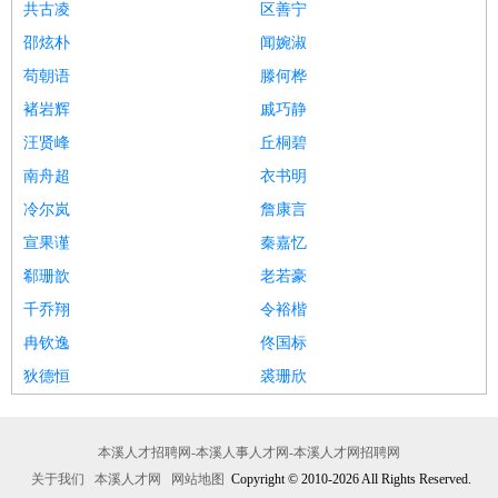
共古凌
区善宁
邵炫朴
闻婉淑
苟朝语
滕何桦
褚岩辉
戚巧静
汪贤峰
丘桐碧
南舟超
衣书明
冷尔岚
詹康言
宣果谨
秦嘉忆
郗珊歆
老若豪
千乔翔
令裕楷
冉钦逸
佟国标
狄德恒
裘珊欣
本溪人才招聘网-本溪人事人才网-本溪人才网招聘网
关于我们
本溪人才网
网站地图
Copyright © 2010-2026 All Rights Reserved.