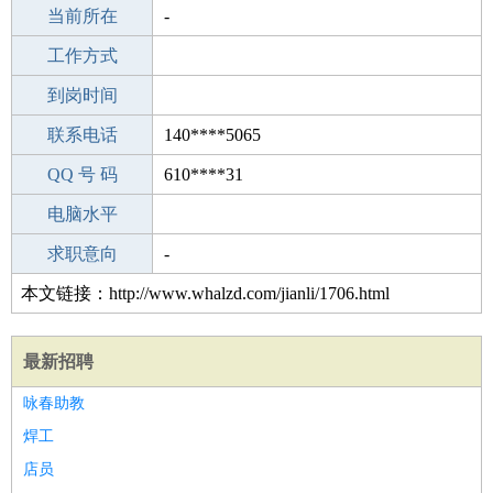
所学专业
当前所在
-
-
工作经验
工作方式
14
驾 照
到岗时间
未知
期望月薪
联系电话
140****5065
手机号码
QQ 号 码
140****5065
610****31
微信号码
电脑水平
140****5065
外语水平
求职意向
-
本文链接：http://www.whalzd.com/jianli/1706.html
最新招聘
咏春助教
焊工
店员