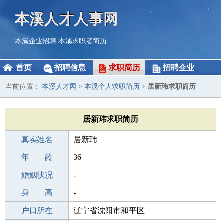
本溪人才人事网
本溪企业招聘
本溪求职者简历
首页
招聘信息
求职简历
招聘企业
当前位置：
本溪人才网
>
本溪个人求职简历
>
居新玮求职简历
居新玮求职简历
真实姓名
居新玮
性 别
年 龄
男
36
出生年月
婚姻状况
1990-03-09
-
学 历
身 高
初中
-
毕业学校
户口所在
砀山县葛集镇葛集初级中学
辽宁省沈阳市和平区