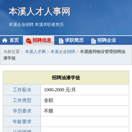
本溪人才人事网
本溪企业招聘
本溪求职者简历
首页
招聘信息
求职简历
招聘企业
当前位置：
本溪人才网
>
本溪企业招聘
>
本溪捷邦物业管理招聘油
漆学徒
招聘油漆学徒
工作薪水
1000-2000 元/月
招聘人数
工作类型
1人
全职
性别要求
学历要求
-
不限
工作经验
年龄要求
不限