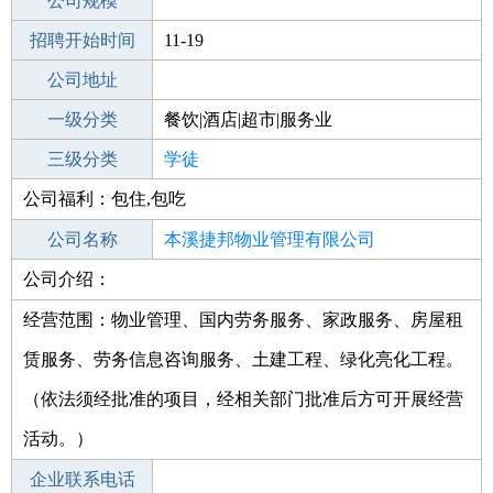
工作地点
公司规模
本溪溪湖区
招聘开始时间
公司电话
11-19
招聘结束时间
公司地址
2021-12-19
一级分类
餐饮|酒店|超市|服务业
二级分类
三级分类
餐饮
学徒
公司福利：包住,包吃
其他行业
汽车零部件
公司名称
本溪捷邦物业管理有限公司
公司介绍：
公司类型
有限责任公司(自然人独资)
经营范围：物业管理、国内劳务服务、家政服务、房屋租
赁服务、劳务信息咨询服务、土建工程、绿化亮化工程。
（依法须经批准的项目，经相关部门批准后方可开展经营
活动。）
企业联系电话