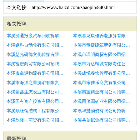
本文链接：http://www.whalzd.com/zhaopin/840.html
相关招聘
本溪源通报废汽车回收拆解有限责任公司招聘叉车学徒＋有师傅带＋免费办证
本溪喜龙康佳养老服务有限公司招聘厂区面试＋当天入职＋叉车可学徒
本溪钢科自动化有限公司招聘修理工学徒
本溪市帝捷建筑劳务有限公司招聘高薪模具学徒生产学徒五金厂
本溪慈光研德文化传媒有限公司招聘售后学徒
本溪市瑛明商贸有限公司招聘汽车修理师傅
本溪富进商贸有限公司招聘预制构件模具设计学徒
本溪市万达鞋城有限责任公司招聘制袋学徒工
本溪市鑫通物流有限公司招聘叉车可学徒＋无需搬运＋报销路费
本溪成悦餐饮管理有限公司招聘厂区面试＋当天入职＋叉车可学徒
本溪市海洋之星洗浴有限责任公司招聘叉车可学徒＋无需搬运＋报销路费
本溪市家佳乐商贸有限公司招聘镇安二保焊学徒一万
本溪聚鑫生态农业有限公司招聘直接上岗＋无需搬运＋叉车学徒
本溪惠宝药业有限公司招聘海外镍铁学徒岗位
本溪国有资产投资有限公司招聘叉车学徒＋有师傅带＋包吃包住
本溪同茂源矿业有限公司招聘叉车学徒＋有师傅带＋包吃包住
本溪顺旺钢结构工程有限公司招聘厂区面试＋当天入职＋叉车可学徒
本溪华懋物资有限公司招聘实习岗
本溪欣隆丰商贸有限公司招聘门窗学徒
本溪共创锯业有限公司招聘全部门学徒
最新招聘