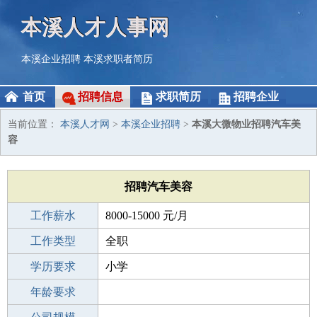
本溪人才人事网
本溪企业招聘
本溪求职者简历
首页
招聘信息
求职简历
招聘企业
当前位置：
本溪人才网
>
本溪企业招聘
>
本溪大微物业招聘汽车美
容
招聘汽车美容
工作薪水
8000-15000 元/月
招聘人数
工作类型
5人
全职
性别要求
学历要求
-
小学
工作经验
年龄要求
不限