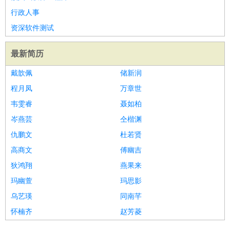
行政人事
资深软件测试
最新简历
戴歆佩
储新润
程月凤
万章世
韦雯睿
聂如柏
岑燕芸
仝楷渊
仇鹏文
杜若贤
高商文
傅幽吉
狄鸿翔
燕果来
玛幽萱
玛思影
乌艺瑛
同南芊
怀楠齐
赵芳菱