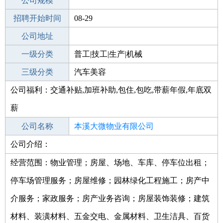
工作地点
公司规模
本溪平山区
招聘开始时间
公司电话
08-29
招聘结束时间
公司地址
2022-02-28
一级分类
普工|技工|生产|机械
二级分类
三级分类
汽车制造
汽车美容
公司福利：交通补贴,加班补助,包住,包吃,带薪年假,年底双
其他行业
美容洗车
薪
公司名称
本溪大微物业有限公司
公司介绍：
公司类型
有限责任公司(自然人投资或控股)
经营范围：物业管理；房屋、场地、车库、停车位出租；
停车场管理服务；房屋维修；园林绿化工程施工；房产中
介服务；家政服务；房产业务咨询；房屋装饰装修；建筑
材料、装潢材料、五金交电、金属材料、卫生洁具、百货