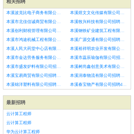
相关招聘
本溪波克比电子商务有限公司招聘it运维工程师
本溪煜文文化传媒有限公司招聘运维工程师
本溪市北佳信诚商贸有限公司招聘高级云计算运维工程师
本溪牧兴科技有限公司招聘运维工程师
本溪创利财税管理有限公司招聘陆上风电运维工程师
本溪钢铁矿业建筑工程有限公司招聘光伏运维值班长
本溪市鸿途机械工程有限公司招聘风电运维工程师
本溪广源交通有限公司招聘软件实施运维工程师
本溪人民大药堂中心店有限公司招聘华为云数据库运维工程师
本溪裕祥明农业开发有限公司招聘运维工程师
本溪市金达劳务服务有限公司招聘运维工程师
本溪市蕊辰瑜伽有限公司招聘风机项目负责人
本溪市盛发炉料有限公司招聘风电运维工程师
本溪树尚鑫创意美术有限公司招聘运维工程师
本溪宝易商贸有限公司招聘应用运维工程师
本溪润泰物流有限公司招聘系统运维工程师
本溪锦洋塑料有限公司招聘系统运维工程师
本溪春宝物产有限公司招聘devops运维工程师
最新招聘
云计算工程师
云计算工程师
华为云计算工程师