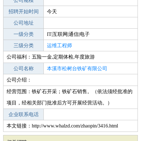
工作地点
公司规模
本溪南芬区
招聘开始时间
公司电话
今天
招聘结束时间
公司地址
2021-10-20
一级分类
IT|互联网|通信|电子
二级分类
三级分类
技术开发
运维工程师
公司福利：五险一金,定期体检,年度旅游
其他行业
公司名称
本溪市松树台铁矿有限公司
公司介绍：
公司类型
有限责任公司(自然人投资或控股的法人
独资)
经营范围：铁矿石开采；铁矿石销售。（依法须经批准的
项目，经相关部门批准后方可开展经营活动。）
企业联系电话
本文链接：http://www.whalzd.com/zhaopin/3416.html