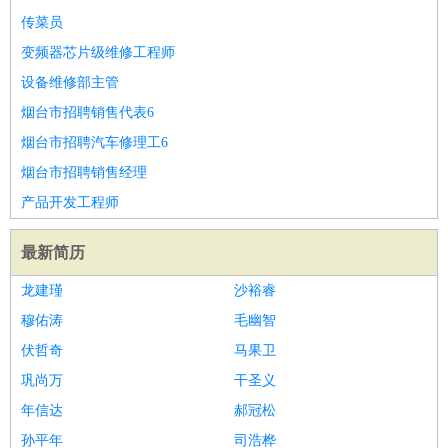
传菜员
变频器芯片级维修工程师
设备维修部主管
烟台市招聘销售代表6
烟台市招聘汽车修理工6
烟台市招聘销售经理
产品开发工程师
最新简历
龙建瑾
沙裕睿
穆佑涛
毛幽智
伏哲奇
马果卫
巩尚万
干圣义
年信达
郝冠松
孙平年
司浩桦