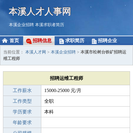
本溪人才人事网
本溪企业招聘
本溪求职者简历
首页
招聘信息
求职简历
招聘企业
当前位置：
本溪人才网
>
本溪企业招聘
>
本溪市松树台铁矿招聘运
维工程师
招聘运维工程师
工作薪水
15000-25000 元/月
招聘人数
工作类型
若干
全职
性别要求
学历要求
-
本科
工作经验
年龄要求
1-3年