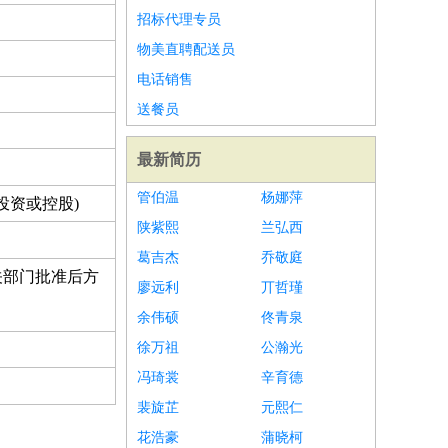
招标代理专员
物美直聘配送员
电话销售
送餐员
最新简历
管伯温
杨娜萍
投资或控股)
陕紫熙
兰弘西
葛吉杰
乔敬庭
关部门批准后方
廖远利
丌哲瑾
余伟硕
佟青泉
徐万祖
公瀚光
冯琦裳
辛育德
裴旋芷
元熙仁
花浩豪
蒲晓柯