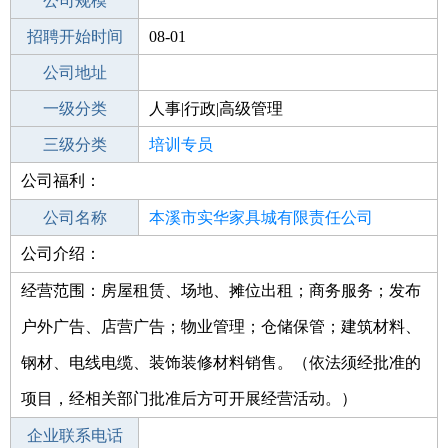
工作地点
公司规模
本溪平山区
招聘开始时间
公司电话
08-01
招聘结束时间
公司地址
2022-06-06
一级分类
人事|行政|高级管理
二级分类
三级分类
人事/行政
培训专员
公司福利：
其他行业
互联网/电子商务
公司名称
本溪市实华家具城有限责任公司
公司介绍：
公司类型
有限责任公司(自然人投资或控股的法人
独资)
经营范围：房屋租赁、场地、摊位出租；商务服务；发布
户外广告、店营广告；物业管理；仓储保管；建筑材料、
钢材、电线电缆、装饰装修材料销售。（依法须经批准的
项目，经相关部门批准后方可开展经营活动。）
企业联系电话