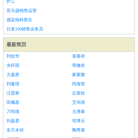
护工
亚马逊销售运营
感染病科医生
日拿200销售业务员.
最新简历
列纹华
裴善祥
央轩雨
荀微依
亢嘉群
家紫雅
列曼瑶
同海莹
汪霞寒
左蓉纹
田佩蓉
艾筠瑛
刀筠瑛
元博泰
刘盈君
苟博元
东方木何
陶秀展