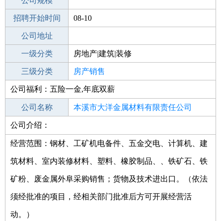
工作地点
公司规模
本溪明山区
招聘开始时间
公司电话
08-10
招聘结束时间
公司地址
2021-09-18
一级分类
房地产|建筑|装修
二级分类
三级分类
房地产
房产销售
公司福利：五险一金,年底双薪
其他行业
房地产业
公司名称
本溪市大洋金属材料有限责任公司
公司介绍：
公司类型
有限责任公司(自然人投资或控股)
经营范围：钢材、工矿机电备件、五金交电、计算机、建
筑材料、室内装修材料、塑料、橡胶制品、、铁矿石、铁
矿粉、废金属外阜采购销售；货物及技术进出口。（依法
须经批准的项目，经相关部门批准后方可开展经营活
动。）