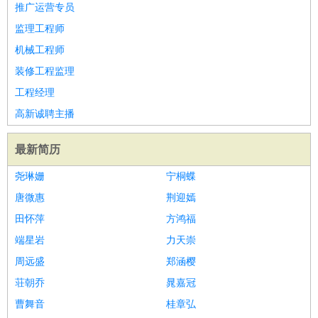
推广运营专员
监理工程师
机械工程师
装修工程监理
工程经理
高新诚聘主播
最新简历
尧琳姗
宁桐蝶
唐微惠
荆迎嫣
田怀萍
方鸿福
端星岩
力天崇
周远盛
郑涵樱
荘朝乔
晁嘉冠
曹舞音
桂章弘