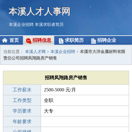
本溪人才人事网
本溪企业招聘
本溪求职者简历
首页
招聘信息
求职简历
招聘企业
当前位置：
本溪人才网
>
本溪企业招聘
>
本溪市大洋金属材料有限
责任公司招聘凤翔路房产销售
招聘凤翔路房产销售
工作薪水
2500-5000 元/月
招聘人数
工作类型
1人
全职
性别要求
学历要求
-
大专
工作经验
年龄要求
1-3年