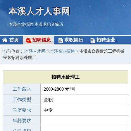
本溪人才人事网
本溪企业招聘
本溪求职者简历
首页
招聘信息
求职简历
招聘企业
当前位置：
本溪人才网
>
本溪企业招聘
>
本溪市众泰建筑工程机械
安装招聘水处理工
招聘水处理工
工作薪水
2600-2800 元/月
招聘人数
工作类型
若干
全职
性别要求
学历要求
-
中专
工作经验
年龄要求
1-3年