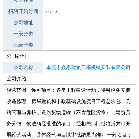
工作地点
公司规模
本溪桓仁满族自治县
招聘开始时间
公司电话
05-12
招聘结束时间
公司地址
2022-06-11
一级分类
二级分类
三级分类
公司福利：
其他行业
公司名称
本溪市众泰建筑工程机械安装有限公司
公司介绍：
公司类型
有限责任公司(自然人投资或控股)
经营范围：许可项目：各类工程建设活动，特种设备安装
改造修理，房屋建筑和市政基础设施项目工程总承包，公
路管理与养护，道路货物运输（不含危险货物），建筑劳
务分包（依法须经批准的项目，经相关部门批准后方可开
展经营活动，具体经营项目以审批结果为准） 一般项目：