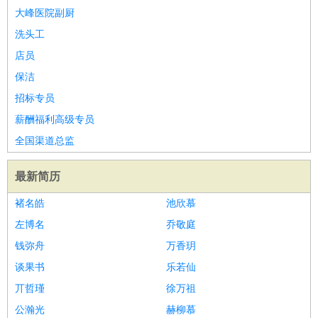
大峰医院副厨
洗头工
店员
保洁
招标专员
薪酬福利高级专员
全国渠道总监
最新简历
褚名皓
池欣慕
左博名
乔敬庭
钱弥舟
万香玥
谈果书
乐若仙
丌哲瑾
徐万祖
公瀚光
赫柳慕