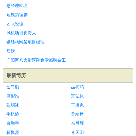
总经理助理
短视频编剧
团队经理
风机项目负责人
钢结构网架项目经理
后厨
广阳区八大街医院食堂诚聘杂工
最新简历
乞尚硕
巫柯鸿
席彬皓
宗弘原
彭玥冰
丁虞岚
牛忆婷
萧靖桦
白鹏宇
余晨辉
翟悦菱
肖天闲