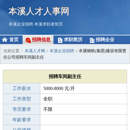
本溪人才人事网
本溪企业招聘
本溪求职者简历
首页
招聘信息
求职简历
招聘企业
当前位置：
本溪人才网
>
本溪企业招聘
>
本溪钢铁(集团)建设有限责
任公司招聘车间副主任
招聘车间副主任
工作薪水
5000-8000 元/月
招聘人数
工作类型
1人
全职
性别要求
学历要求
-
不限
工作经验
年龄要求
不限