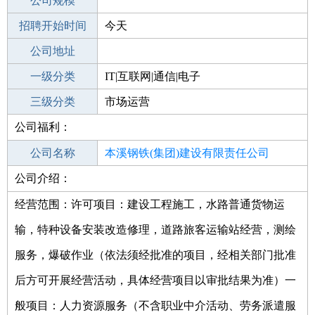
工作地点
公司规模
本溪南芬区
招聘开始时间
公司电话
今天
招聘结束时间
公司地址
2022-08-24
一级分类
IT|互联网|通信|电子
二级分类
三级分类
运营推广
市场运营
公司福利：
其他行业
钢结构
公司名称
本溪钢铁(集团)建设有限责任公司
公司介绍：
公司类型
有限责任公司(非自然人投资或控股的法
人独资)
经营范围：许可项目：建设工程施工，水路普通货物运
输，特种设备安装改造修理，道路旅客运输站经营，测绘
服务，爆破作业（依法须经批准的项目，经相关部门批准
后方可开展经营活动，具体经营项目以审批结果为准）一
般项目：人力资源服务（不含职业中介活动、劳务派遣服