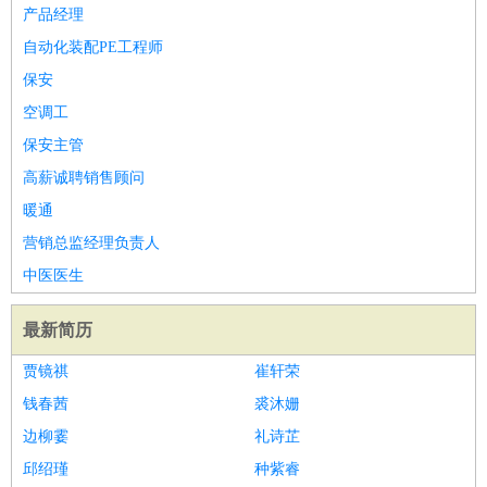
产品经理
自动化装配PE工程师
保安
空调工
保安主管
高薪诚聘销售顾问
暖通
营销总监经理负责人
中医医生
最新简历
贾镜祺
崔轩荣
钱春茜
裘沐姗
边柳霎
礼诗芷
邱绍瑾
种紫睿