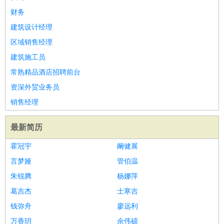
财务
建筑设计经理
区域销售经理
建筑施工员
常熟精品酒店招聘前台
资深外贸业务员
销售经理
最新简历
霍冠宇
阚健展
言梦娅
管伯温
朱锐腾
杨娜萍
葛吉杰
士寒吉
钱弥舟
廖远利
万香玥
余伟硕