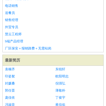
电话销售
送餐员
销售经理
外贸专员
慧云工程师
b端产品经理
厂区保安＋报销路费＋无需站岗
最新简历
袁楠齐
东锐轩
印姿絮
欧阳明志
封媛桑
倪强弘
郭任晋
薄敬朴
庞佳依
丁俊宇
冯淑音
蒋信佑