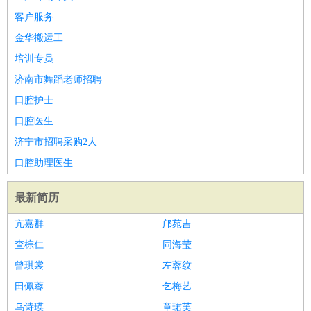
客户服务
金华搬运工
培训专员
济南市舞蹈老师招聘
口腔护士
口腔医生
济宁市招聘采购2人
口腔助理医生
最新简历
亢嘉群
邝苑吉
查棕仁
同海莹
曾琪裳
左蓉纹
田佩蓉
乞梅艺
乌诗瑛
章珺芙