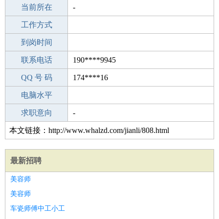
所学专业
当前所在
-
-
工作经验
工作方式
7
驾 照
到岗时间
未知
期望月薪
联系电话
190****9945
手机号码
QQ 号 码
190****9945
174****16
微信号码
电脑水平
190****9945
外语水平
求职意向
-
本文链接：http://www.whalzd.com/jianli/808.html
最新招聘
美容师
美容师
车瓷师傅中工小工