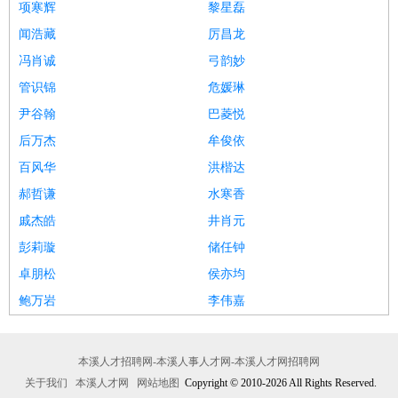
项寒辉
黎星磊
闻浩藏
厉昌龙
冯肖诚
弓韵妙
管识锦
危媛琳
尹谷翰
巴菱悦
后万杰
牟俊依
百风华
洪楷达
郝哲谦
水寒香
戚杰皓
井肖元
彭莉璇
储任钟
卓朋松
侯亦均
鲍万岩
李伟嘉
本溪人才招聘网-本溪人事人才网-本溪人才网招聘网
关于我们
本溪人才网
网站地图
Copyright © 2010-2026 All Rights Reserved.