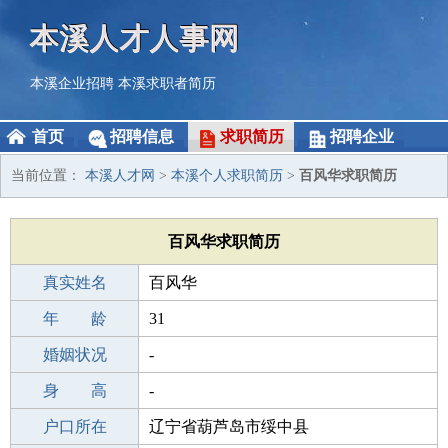
本溪人才人事网
本溪企业招聘
本溪求职者简历
首页
招聘信息
求职简历
招聘企业
当前位置：
本溪人才网
>
本溪个人求职简历
>
百风华求职简历
百风华求职简历
真实姓名
百风华
性 别
年 龄
男
31
出生年月
婚姻状况
1995-04-13
-
学 历
身 高
初中
-
毕业学校
户口所在
安阳乡第一中学
辽宁省葫芦岛市绥中县