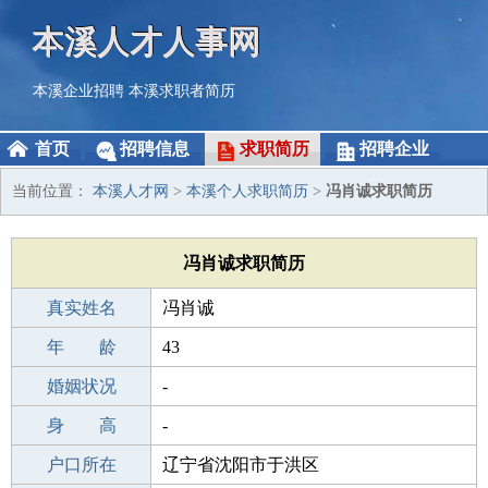
本溪人才人事网
本溪企业招聘
本溪求职者简历
首页
招聘信息
求职简历
招聘企业
当前位置：
本溪人才网
>
本溪个人求职简历
>
冯肖诚求职简历
冯肖诚求职简历
真实姓名
冯肖诚
性 别
年 龄
男
43
出生年月
婚姻状况
1983-03-25
-
学 历
身 高
高中
-
毕业学校
户口所在
石家庄启明中学
辽宁省沈阳市于洪区