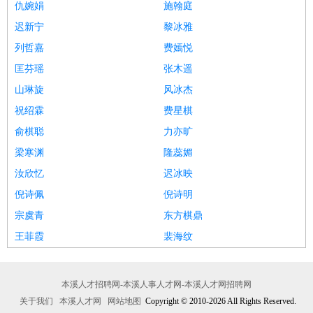
仇婉娟
施翰庭
迟新宁
黎冰雅
列哲嘉
费嫣悦
匡芬瑶
张木遥
山琳旋
风冰杰
祝绍霖
费星棋
俞棋聪
力亦旷
梁寒渊
隆蕊媚
汝欣忆
迟冰映
倪诗佩
倪诗明
宗虞青
东方棋鼎
王菲霞
裴海纹
本溪人才招聘网-本溪人事人才网-本溪人才网招聘网
关于我们
本溪人才网
网站地图
Copyright © 2010-2026 All Rights Reserved.