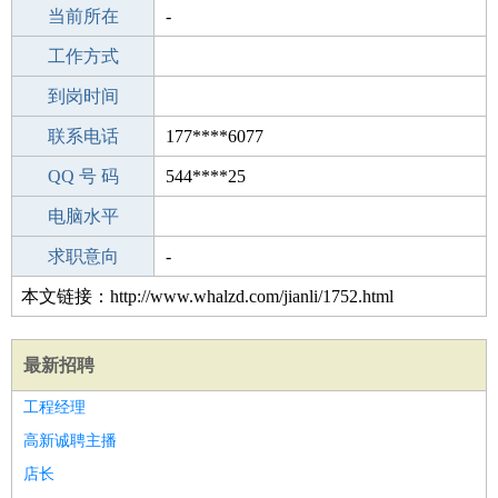
所学专业
当前所在
-
-
工作经验
工作方式
25
驾 照
到岗时间
B照
期望月薪
联系电话
177****6077
手机号码
QQ 号 码
177****6077
544****25
微信号码
电脑水平
177****6077
外语水平
求职意向
-
本文链接：http://www.whalzd.com/jianli/1752.html
最新招聘
工程经理
高新诚聘主播
店长