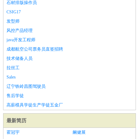
石材排版操作员
CSIG17
发型师
风控产品经理
java开发工程师
成都航空公司票务员直签招聘
技术储备人员
拉丝工
Sales
辽宁铁岭昌图驾驶员
售后学徒
高薪模具学徒生产学徒五金厂
最新简历
霍冠宇
阚健展