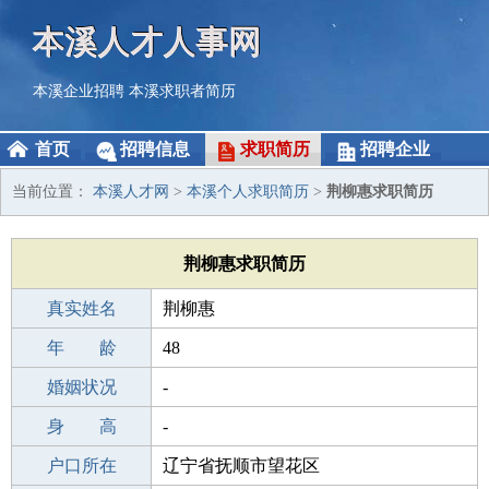
本溪人才人事网
本溪企业招聘
本溪求职者简历
首页
招聘信息
求职简历
招聘企业
当前位置：
本溪人才网
>
本溪个人求职简历
>
荆柳惠求职简历
荆柳惠求职简历
真实姓名
荆柳惠
性 别
年 龄
女
48
出生年月
婚姻状况
1978-05-14
-
学 历
身 高
初中
-
毕业学校
户口所在
临沂育英文化武术学校
辽宁省抚顺市望花区