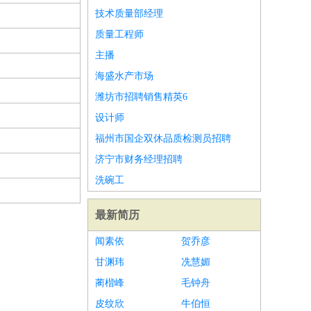
技术质量部经理
质量工程师
主播
海盛水产市场
潍坊市招聘销售精英6
设计师
福州市国企双休品质检测员招聘
济宁市财务经理招聘
洗碗工
最新简历
闻素依
贺乔彦
甘渊玮
冼慧媚
蔺楷峰
毛钟舟
皮纹欣
牛伯恒