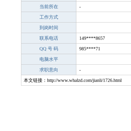
当前所在
-
工作方式
到岗时间
联系电话
149****8657
QQ 号 码
985****71
电脑水平
求职意向
-
本文链接：http://www.whalzd.com/jianli/1726.html