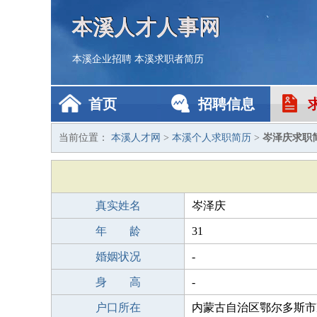
本溪人才人事网
本溪企业招聘
本溪求职者简历
首页
招聘信息
当前位置：
本溪人才网
>
本溪个人求职简历
>
岑泽庆求职
真实姓名
岑泽庆
年 龄
31
婚姻状况
-
身 高
-
户口所在
内蒙古自治区鄂尔多斯市