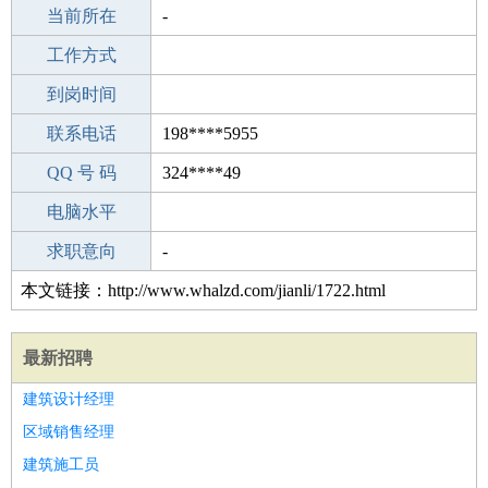
所学专业
当前所在
-
-
工作经验
工作方式
0
驾 照
到岗时间
A照
期望月薪
联系电话
198****5955
手机号码
QQ 号 码
198****5955
324****49
微信号码
电脑水平
198****5955
外语水平
求职意向
-
本文链接：http://www.whalzd.com/jianli/1722.html
最新招聘
建筑设计经理
区域销售经理
建筑施工员