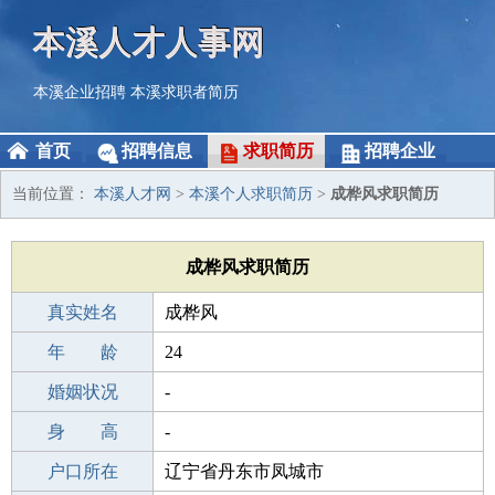
本溪人才人事网
本溪企业招聘
本溪求职者简历
首页
招聘信息
求职简历
招聘企业
当前位置：
本溪人才网
>
本溪个人求职简历
>
成桦风求职简历
成桦风求职简历
真实姓名
成桦风
性 别
年 龄
男
24
出生年月
婚姻状况
2002-11-05
-
学 历
身 高
初中
-
毕业学校
户口所在
中和镇中学
辽宁省丹东市凤城市