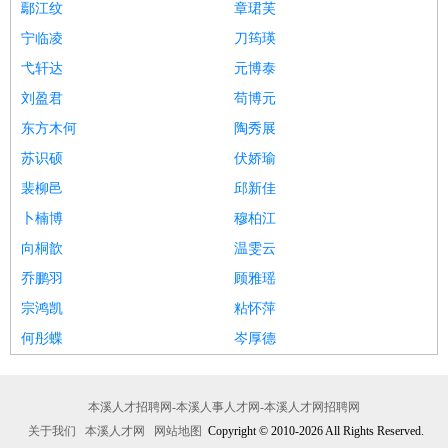
鄢江纹
章珺芙
宁临凌
刀筠瑛
弋轩达
元博泰
刘盈君
苟博元
东方木何
陶秀展
苏识硕
伏娇瑜
裴柳邑
邱新佳
卜楠博
穆柏江
向桐歆
温雯云
乔鹏羽
顾雅瑶
宗鸿凯
粘怀萍
何彤蝶
岑厚德
本溪人才招聘网-本溪人事人才网-本溪人才网招聘网
关于我们
本溪人才网
网站地图
Copyright © 2010-2026 All Rights Reserved.