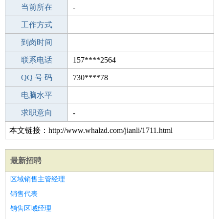
所学专业
当前所在
-
-
工作经验
工作方式
24
驾 照
到岗时间
C照
期望月薪
联系电话
157****2564
手机号码
QQ 号 码
157****2564
730****78
微信号码
电脑水平
157****2564
外语水平
求职意向
-
本文链接：http://www.whalzd.com/jianli/1711.html
最新招聘
区域销售主管经理
销售代表
销售区域经理