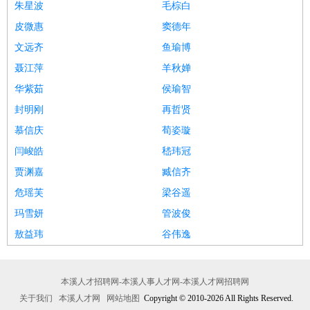
朱星波
毛棕白
皮微惠
窦德年
文远齐
鱼瑜博
聂江萍
羊秋婵
华紫茹
侯瑜智
封明刚
再哲贤
慕信庆
荀姿璇
闫峻皓
嵇玮冠
贾渊嘉
臧信齐
危瑶芙
梁谷遥
玛雪妍
管波俊
敖益玮
谷伟逸
本溪人才招聘网-本溪人事人才网-本溪人才网招聘网
关于我们
本溪人才网
网站地图
Copyright © 2010-2026 All Rights Reserved.