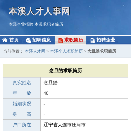
本溪人才人事网
本溪企业招聘
本溪求职者简历
首页
招聘信息
求职简历
招聘企业
当前位置：
本溪人才网
>
本溪个人求职简历
>
念旦皓求职简历
念旦皓求职简历
真实姓名
念旦皓
性 别
年 龄
男
46
出生年月
婚姻状况
1980-05-11
-
学 历
身 高
成人教育
-
毕业学校
户口所在
松溪县中等职业技术学校
辽宁省大连市庄河市