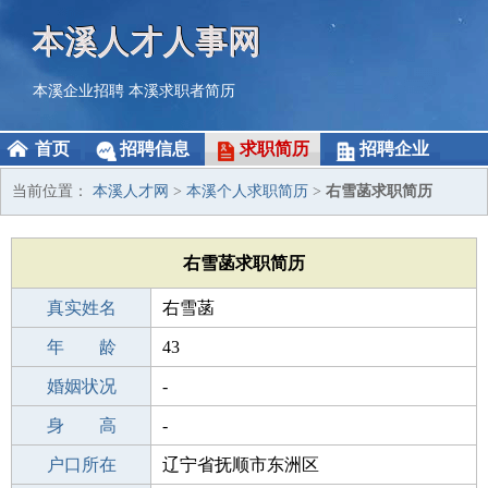
本溪人才人事网
本溪企业招聘
本溪求职者简历
首页
招聘信息
求职简历
招聘企业
当前位置：
本溪人才网
>
本溪个人求职简历
>
右雪菡求职简历
右雪菡求职简历
真实姓名
右雪菡
性 别
年 龄
女
43
出生年月
婚姻状况
1983-08-12
-
学 历
身 高
成人教育
-
毕业学校
户口所在
天津国培基地
辽宁省抚顺市东洲区