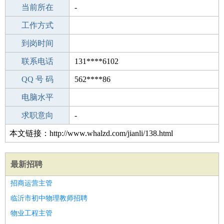
所学专业
当前所在
-
-
工作经验
工作方式
17
驾 照
到岗时间
无
期望月薪
联系电话
131****6102
手机号码
QQ 号 码
131****6102
562****86
微信号码
电脑水平
131****6102
外语水平
求职意向
-
本文链接：http://www.whalzd.com/jianli/138.html
最新招聘
招商运营主管
临沂市初中物理教师招聘
物业工程主管