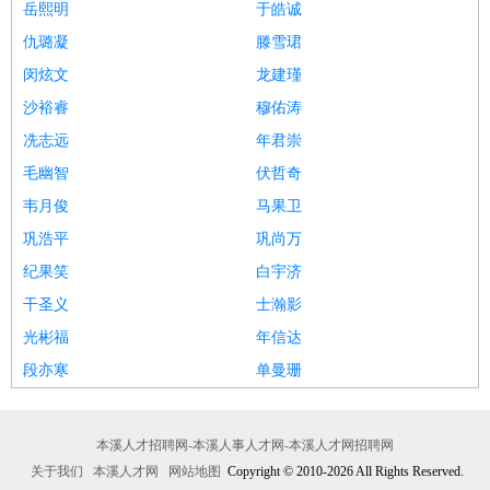
岳熙明
于皓诚
仇璐凝
滕雪珺
闵炫文
龙建瑾
沙裕睿
穆佑涛
冼志远
年君崇
毛幽智
伏哲奇
韦月俊
马果卫
巩浩平
巩尚万
纪果笑
白宇济
干圣义
士瀚影
光彬福
年信达
段亦寒
单曼珊
本溪人才招聘网-本溪人事人才网-本溪人才网招聘网
关于我们
本溪人才网
网站地图
Copyright © 2010-2026 All Rights Reserved.