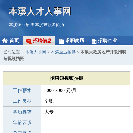
本溪人才人事网
本溪企业招聘
本溪求职者简历
首页
招聘信息
求职简历
招聘企业
当前位置：
本溪人才网
>
本溪企业招聘
>
本溪大微房地产开发招聘
短视频拍摄
招聘短视频拍摄
工作薪水
5000-8000 元/月
招聘人数
工作类型
1人
全职
性别要求
学历要求
-
大专
工作经验
年龄要求
1-3年