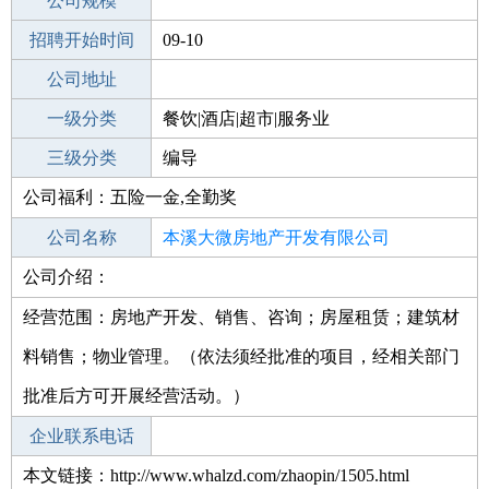
工作地点
公司规模
本溪明山区
招聘开始时间
公司电话
09-10
招聘结束时间
公司地址
2021-10-27
一级分类
餐饮|酒店|超市|服务业
二级分类
三级分类
娱乐/影视
编导
公司福利：五险一金,全勤奖
其他行业
公司名称
本溪大微房地产开发有限公司
公司介绍：
公司类型
有限责任公司(自然人投资或控股的法人
独资)
经营范围：房地产开发、销售、咨询；房屋租赁；建筑材
料销售；物业管理。（依法须经批准的项目，经相关部门
批准后方可开展经营活动。）
企业联系电话
本文链接：http://www.whalzd.com/zhaopin/1505.html